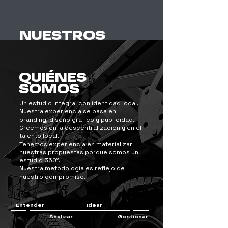
NUESTROS
SERVICIOS
QUIÉNES
DISEÑO
SOMOS
PUBLICITARIO Y
MARKETING
Un estudio integral con identidad local.
Diseñamos soluciones gráficas a
Nuestra experiencia se basa en
medida para empresas, facilitando una
branding, diseño gráfico y publicidad.
comunicación efectiva en diversos
Creemos en la descentralización y en el
formatos.
talento local.
Tenemos experiencia en materializar
nuestras propuestas porque somos un
estudio 360°.
RUBRO
Nuestra metodología es reflejo de
MINERO
nuestro compromiso.
Con experiencia en el sector minero,
conocemos las normativas, materiales
y procesos necesarios.
Entender
Idear
Analizar
Gestionar
SEÑALÉTICA